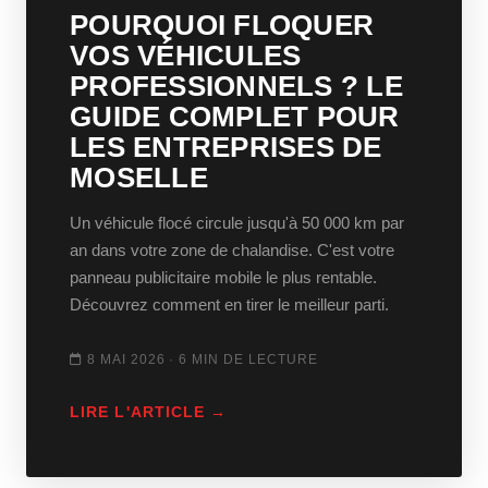
POURQUOI FLOQUER
VOS VÉHICULES
PROFESSIONNELS ? LE
GUIDE COMPLET POUR
LES ENTREPRISES DE
MOSELLE
Un véhicule flocé circule jusqu'à 50 000 km par
an dans votre zone de chalandise. C'est votre
panneau publicitaire mobile le plus rentable.
Découvrez comment en tirer le meilleur parti.
8 MAI 2026 · 6 MIN DE LECTURE
LIRE L'ARTICLE →