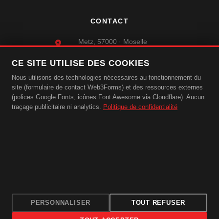
CONTACT
Metz, 57000 · Moselle
Déplacements sur toute la région
CE SITE UTILISE DES COOKIES
03 74 47 35 39
06 08 65 11 91
Nous utilisons des technologies nécessaires au fonctionnement du
WhatsApp :
site (formulaire de contact Web3Forms) et des ressources externes
contact@oct-pro.com
(polices Google Fonts, icônes Font Awesome via Cloudflare). Aucun
traçage publicitaire ni analytics.
Politique de confidentialité
Lun–Ven : 9h–18h
©︎ 2026 OCT-PRO · Tous droits réservés ·
Mentions légales
·
Politique de confidentialité
PERSONNALISER
TOUT REFUSER