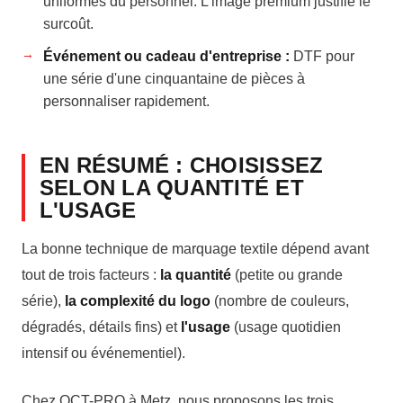
uniformes du personnel. L'image premium justifie le
surcoût.
Événement ou cadeau d'entreprise :
DTF pour
une série d'une cinquantaine de pièces à
personnaliser rapidement.
EN RÉSUMÉ : CHOISISSEZ
SELON LA QUANTITÉ ET
L'USAGE
La bonne technique de marquage textile dépend avant
tout de trois facteurs :
la quantité
(petite ou grande
série),
la complexité du logo
(nombre de couleurs,
dégradés, détails fins) et
l'usage
(usage quotidien
intensif ou événementiel).
Chez OCT-PRO à Metz, nous proposons les trois