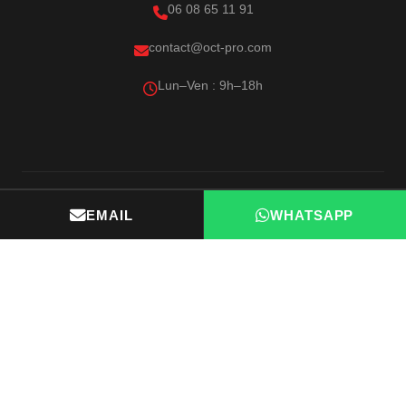
06 08 65 11 91
contact@oct-pro.com
Lun–Ven : 9h–18h
©︎ 2026 OCT-PRO · Tous droits réservés ·
Mentions légales
·
EMAIL
WHATSAPP
Politique de confidentialité
Ce site utilise des cookies
Nous utilisons des technologies nécessaires au
fonctionnement du site (formulaire de contact Web3Forms) et
des ressources externes (polices Google Fonts, icônes Font
Awesome via Cloudflare). Aucun traçage publicitaire ni
analytics.
Politique de confidentialité