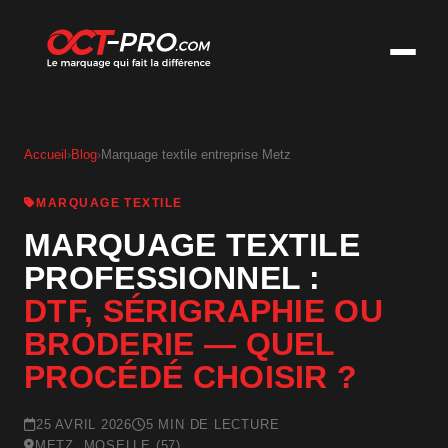
Accueil
›
Blog
›
Marquage textile entreprise Metz
MARQUAGE TEXTILE
MARQUAGE TEXTILE
PROFESSIONNEL :
DTF, SÉRIGRAPHIE OU
BRODERIE — QUEL
PROCÉDÉ CHOISIR ?
25 AVRIL 2026
5 MIN DE LECTURE
METZ, MOSELLE (57)