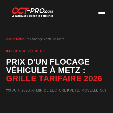
Accueil
›
Blog
›
Prix flocage véhicule Metz
FLOCAGE VÉHICULE
PRIX D'UN FLOCAGE
VÉHICULE À METZ :
GRILLE TARIFAIRE 2026
3 JUIN 2026
8 MIN DE LECTURE
METZ, MOSELLE (57)