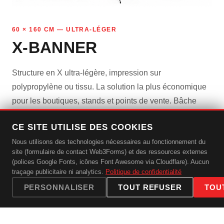
60 × 160 CM — ULTRA-LÉGER
X-BANNER
Structure en X ultra-légère, impression sur
polypropylène ou tissu. La solution la plus économique
pour les boutiques, stands et points de vente. Bâche
facilement remplaçable.
CE SITE UTILISE DES COOKIES
✓
Structure ultra-légère (moins de 1 kg)
Nous utilisons des technologies nécessaires au fonctionnement du
site (formulaire de contact Web3Forms) et des ressources externes
✓
Impression polypropylène ou tissu
(polices Google Fonts, icônes Font Awesome via Cloudflare). Aucun
✓
Idéal boutiques, salons, points de vente
traçage publicitaire ni analytics.
Politique de confidentialité
✓
Bâche remplaçable à tout moment
PERSONNALISER
TOUT REFUSER
TOU
APPELER
WHATSAPP
Dès 45 € HT